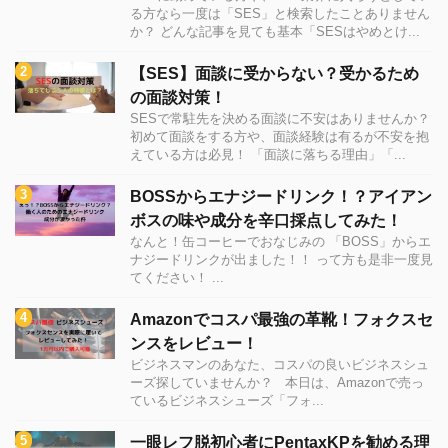
る方なら一度は「SES」と検索したことありません
か？ どんな記事を見ても基本「SESはやめとけ...
【SES】面談に受からない？受かるため
の面談対策！
SESで常駐先を決める面談に不安はありませんか？
初めて面談をする方や、面談経験は有るが不安を抱
えている方は必見！ 「面談に落ちる理由」「...
BOSSからエナジードリンク！？アイアン
ボスの味や成分を辛口採点してみた！
なんと！缶コーヒーでおなじみの 「BOSS」からエ
ナジードリンクが出ました！！ って方も是非一度見
てください！ ...
Amazonでコスパ最強の革靴！フォクスセ
ンスをレビュー！
ビジネスマンのあなた、コスパの良いビジネスシュ
ーズ探していませんか？ 本日は、Amazonで売っ
ているビジネスシューズ「フォ...
一眼レフ脱初心者にPentaxKPを勧める理