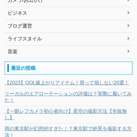
カメラ/お出かけ
ビジネス
ブログ運営
ライフスタイル
音楽
最近の投稿
【2023】QOL爆上がりアイテム！買って損しない20選！
リーガルのエアローテーションの評価は？実際に履いてみ
た！
【一眼レフカメラ初心者向け】星空の撮影方法【失敗無
し】
雨の東京駅が幻想的すぎた！？東京駅で絶景を撮影する方
法！