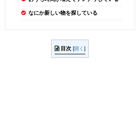
なにか新しい物を探している
目次
[
開く
]