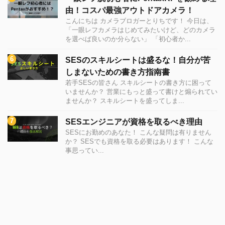
由！コスパ最強アウトドアカメラ！
こんにちは カメラブロガーとりちです！ 今日は、
「一眼レフカメラはじめてみたいけど、どのカメラ
を選べば良いのか分らない」 「初心者か...
SESのスキルシートは盛るな！自分が苦
しまないための書き方指南書
若手SESの皆さん スキルシートの書き方に困って
いませんか？ 営業にもっと盛って書けと煽られてい
ませんか？ スキルシートを盛ってしま...
SESエンジニアが資格を取るべき理由
SESにお勤めのあなた！ こんな疑問は有りません
か？ SESでも資格を取る必要はあります！ こんな
事思ってい...