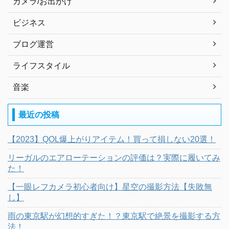
カメラ/お出かけ
ビジネス
ブログ運営
ライフスタイル
音楽
最近の投稿
【2023】QOL爆上がりアイテム！買って損しない20選！
リーガルのエアローテーションの評価は？実際に履いてみ
た！
【一眼レフカメラ初心者向け】星空の撮影方法【失敗無
し】
雨の東京駅が幻想的すぎた！？東京駅で絶景を撮影する方
法！