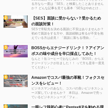
る方なら一度は「SES」と検索したことありません
か？ どんな記事を見ても基本「SESはやめとけ...
【SES】面談に受からない？受かるため
の面談対策！
SESで常駐先を決める面談に不安はありませんか？
初めて面談をする方や、面談経験は有るが不安を抱
えている方は必見！ 「面談に落ちる理由」「...
BOSSからエナジードリンク！？アイアン
ボスの味や成分を辛口採点してみた！
なんと！缶コーヒーでおなじみの 「BOSS」からエ
ナジードリンクが出ました！！ って方も是非一度見
てください！ ...
Amazonでコスパ最強の革靴！フォクスセ
ンスをレビュー！
ビジネスマンのあなた、コスパの良いビジネスシュ
ーズ探していませんか？ 本日は、Amazonで売っ
ているビジネスシューズ「フォ...
一眼レフ脱初心者にPentaxKPを勧める理