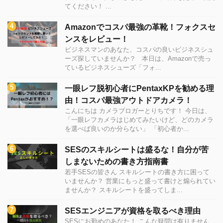
てください！ ...
Amazonでコスパ最強の革靴！フォクスセ
ンスをレビュー！
ビジネスマンのあなた、コスパの良いビジネスシュ
ーズ探していませんか？ 本日は、Amazonで売っ
ているビジネスシューズ「フォ...
一眼レフ脱初心者にPentaxKPを勧める理
由！コスパ最強アウトドアカメラ！
こんにちは カメラブロガーとりちです！ 今日は、
「一眼レフカメラはじめてみたいけど、どのカメラ
を選べば良いのか分らない」 「初心者か...
SESのスキルシートは盛るな！自分が苦
しまないための書き方指南書
若手SESの皆さん スキルシートの書き方に困って
いませんか？ 営業にもっと盛って書けと煽られてい
ませんか？ スキルシートを盛ってしま...
SESエンジニアが資格を取るべき理由
SESにお勤めのあなた！ こんな疑問は有りません