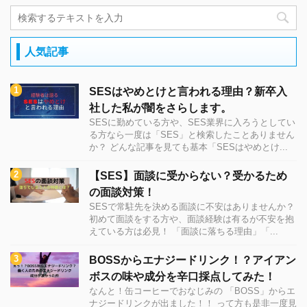
人気記事
SESはやめとけと言われる理由？新卒入
社した私が闇をさらします。
SESに勤めている方や、SES業界に入ろうとしてい
る方なら一度は「SES」と検索したことありません
か？ どんな記事を見ても基本「SESはやめとけ...
【SES】面談に受からない？受かるため
の面談対策！
SESで常駐先を決める面談に不安はありませんか？
初めて面談をする方や、面談経験は有るが不安を抱
えている方は必見！ 「面談に落ちる理由」「...
BOSSからエナジードリンク！？アイアン
ボスの味や成分を辛口採点してみた！
なんと！缶コーヒーでおなじみの 「BOSS」からエ
ナジードリンクが出ました！！ って方も是非一度見