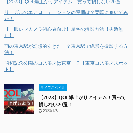
【2023】QOL爆上がりアイテム！買って損しない20選！
リーガルのエアローテーションの評価は？実際に履いてみ
た！
【一眼レフカメラ初心者向け】星空の撮影方法【失敗無
し】
雨の東京駅が幻想的すぎた！？東京駅で絶景を撮影する方
法！
昭和記念公園のコスモスは東京一？【東京コスモススポッ
ト】
ライフスタイル
【2023】QOL爆上がりアイテム！買って
損しない20選！
2023/1/8