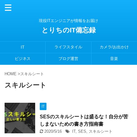
現役ITエンジニアが情報をお届け
とりちのIT備忘録
ライフスタイル
カメラ/お出かけ
IT
ビジネス
ブログ運営
音楽
HOME
>
スキルシート
スキルシート
IT
SESのスキルシートは盛るな！自分が苦
しまないための書き方指南書
2020/5/16
IT
,
SES
,
スキルシート