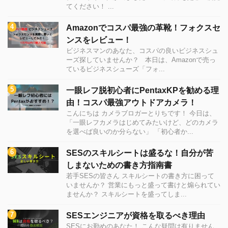
てください！ ...
Amazonでコスパ最強の革靴！フォクスセ
ンスをレビュー！
ビジネスマンのあなた、コスパの良いビジネスシュ
ーズ探していませんか？ 本日は、Amazonで売っ
ているビジネスシューズ「フォ...
一眼レフ脱初心者にPentaxKPを勧める理
由！コスパ最強アウトドアカメラ！
こんにちは カメラブロガーとりちです！ 今日は、
「一眼レフカメラはじめてみたいけど、どのカメラ
を選べば良いのか分らない」 「初心者か...
SESのスキルシートは盛るな！自分が苦
しまないための書き方指南書
若手SESの皆さん スキルシートの書き方に困って
いませんか？ 営業にもっと盛って書けと煽られてい
ませんか？ スキルシートを盛ってしま...
SESエンジニアが資格を取るべき理由
SESにお勤めのあなた！ こんな疑問は有りません