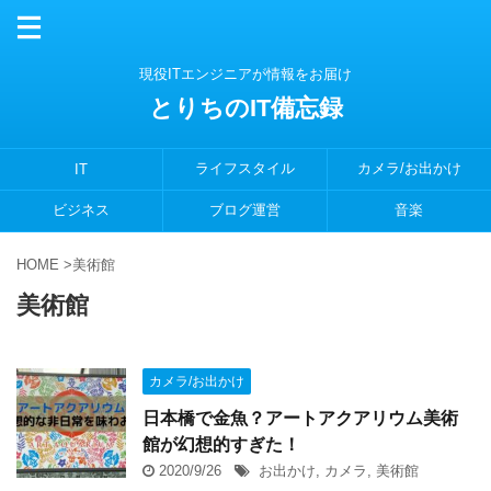
現役ITエンジニアが情報をお届け
とりちのIT備忘録
ライフスタイル
カメラ/お出かけ
IT
ビジネス
ブログ運営
音楽
HOME
>
美術館
美術館
カメラ/お出かけ
日本橋で金魚？アートアクアリウム美術
館が幻想的すぎた！
2020/9/26
お出かけ
,
カメラ
,
美術館