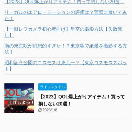
【2023】QOL爆上がりアイテム！買って損しない20選！
リーガルのエアローテーションの評価は？実際に履いてみ
た！
【一眼レフカメラ初心者向け】星空の撮影方法【失敗無
し】
雨の東京駅が幻想的すぎた！？東京駅で絶景を撮影する方
法！
昭和記念公園のコスモスは東京一？【東京コスモススポッ
ト】
ライフスタイル
【2023】QOL爆上がりアイテム！買って
損しない20選！
2023/1/8