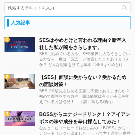
人気記事
SESはやめとけと言われる理由？新卒入
社した私が闇をさらします。
SESに勤めている方や、SES業界に入ろうとしてい
る方なら一度は「SES」と検索したことありません
か？ どんな記事を見ても基本「SESはやめとけ...
【SES】面談に受からない？受かるため
の面談対策！
SESで常駐先を決める面談に不安はありませんか？
初めて面談をする方や、面談経験は有るが不安を抱
えている方は必見！ 「面談に落ちる理由」「...
BOSSからエナジードリンク！？アイアン
ボスの味や成分を辛口採点してみた！
なんと！缶コーヒーでおなじみの 「BOSS」からエ
ナジードリンクが出ました！！ って方も是非一度見