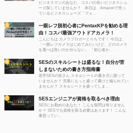
ビジネスマンのあなた、コスパの良いビジネスシュ
ーズ探していませんか？ 本日は、Amazonで売っ
ているビジネスシューズ「フォ...
一眼レフ脱初心者にPentaxKPを勧める理
由！コスパ最強アウトドアカメラ！
こんにちは カメラブロガーとりちです！ 今日は、
「一眼レフカメラはじめてみたいけど、どのカメラ
を選べば良いのか分らない」 「初心者か...
SESのスキルシートは盛るな！自分が苦
しまないための書き方指南書
若手SESの皆さん スキルシートの書き方に困って
いませんか？ 営業にもっと盛って書けと煽られてい
ませんか？ スキルシートを盛ってしま...
SESエンジニアが資格を取るべき理由
SESにお勤めのあなた！ こんな疑問は有りません
か？ SESでも資格を取る必要はあります！ こんな
事思ってい...