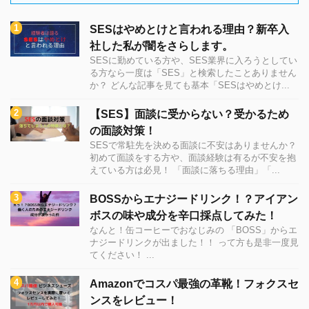
SESはやめとけと言われる理由？新卒入
社した私が闇をさらします。
SESに勤めている方や、SES業界に入ろうとしてい
る方なら一度は「SES」と検索したことありません
か？ どんな記事を見ても基本「SESはやめとけ...
【SES】面談に受からない？受かるため
の面談対策！
SESで常駐先を決める面談に不安はありませんか？
初めて面談をする方や、面談経験は有るが不安を抱
えている方は必見！ 「面談に落ちる理由」「...
BOSSからエナジードリンク！？アイアン
ボスの味や成分を辛口採点してみた！
なんと！缶コーヒーでおなじみの 「BOSS」からエ
ナジードリンクが出ました！！ って方も是非一度見
てください！ ...
Amazonでコスパ最強の革靴！フォクスセ
ンスをレビュー！