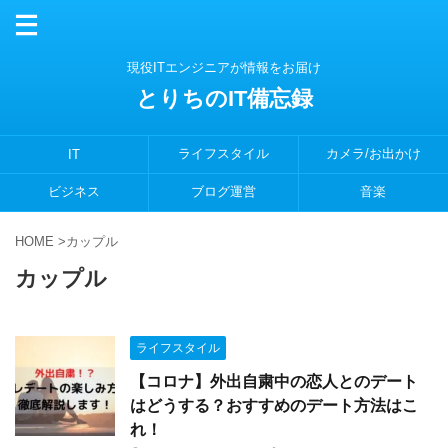
現役ITエンジニアが情報をお届け
とりちのIT備忘録
ライフスタイル
カメラ/お出かけ
IT
ビジネス
ブログ運営
音楽
HOME
>
カップル
カップル
ライフスタイル
【コロナ】外出自粛中の恋人とのデート
はどうする？おすすめのデート方法はこ
れ！