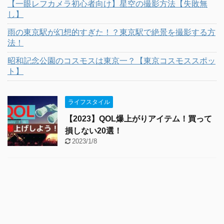
【一眼レフカメラ初心者向け】星空の撮影方法【失敗無
し】
雨の東京駅が幻想的すぎた！？東京駅で絶景を撮影する方
法！
昭和記念公園のコスモスは東京一？【東京コスモススポッ
ト】
ライフスタイル
【2023】QOL爆上がりアイテム！買って
損しない20選！
2023/1/8