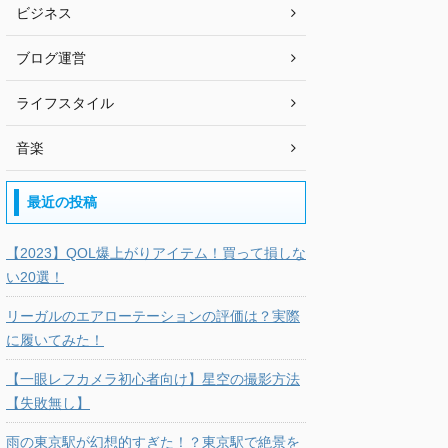
ビジネス
ブログ運営
ライフスタイル
音楽
最近の投稿
【2023】QOL爆上がりアイテム！買って損しな
い20選！
リーガルのエアローテーションの評価は？実際
に履いてみた！
【一眼レフカメラ初心者向け】星空の撮影方法
【失敗無し】
雨の東京駅が幻想的すぎた！？東京駅で絶景を