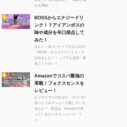
ちる理由」「...
BOSSからエナジードリ
ンク！？アイアンボスの
味や成分を辛口採点して
みた！
なんと！缶コーヒーでおなじみの
「BOSS」からエナジードリンク
が出ました！！ って方も是非一度
見てください！ ...
Amazonでコスパ最強の
革靴！フォクスセンスを
レビュー！
ビジネスマンのあなた、コスパの
良いビジネスシューズ探していま
せんか？ 本日は、Amazonで売
っているビジネスシューズ「フ
ォ...