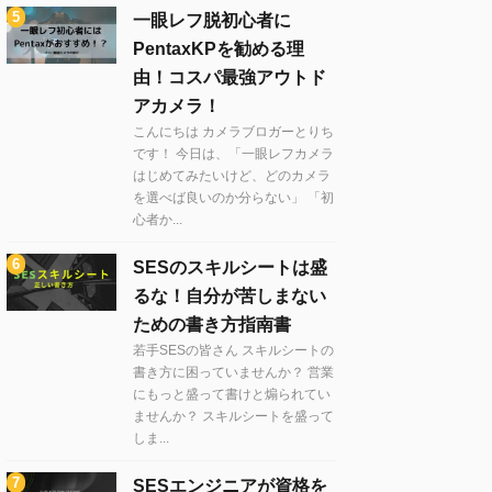
一眼レフ脱初心者に
PentaxKPを勧める理
由！コスパ最強アウトド
アカメラ！
こんにちは カメラブロガーとりち
です！ 今日は、「一眼レフカメラ
はじめてみたいけど、どのカメラ
を選べば良いのか分らない」 「初
心者か...
SESのスキルシートは盛
るな！自分が苦しまない
ための書き方指南書
若手SESの皆さん スキルシートの
書き方に困っていませんか？ 営業
にもっと盛って書けと煽られてい
ませんか？ スキルシートを盛って
しま...
SESエンジニアが資格を