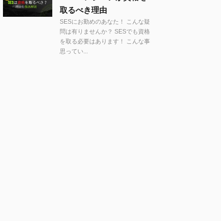
取るべき理由
SESにお勤めのあなた！ こんな疑
問は有りませんか？ SESでも資格
を取る必要はあります！ こんな事
思ってい...