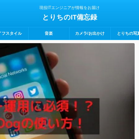
現役ITエンジニアが情報をお届け
とりちのIT備忘録
イフスタイル
音楽
カメラ/お出かけ
とりちの写