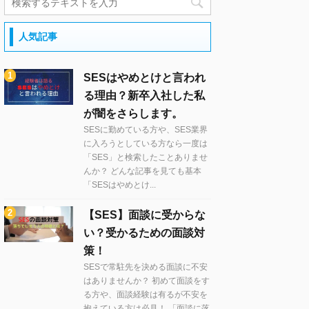
人気記事
SESはやめとけと言われ
る理由？新卒入社した私
が闇をさらします。
SESに勤めている方や、SES業界
に入ろうとしている方なら一度は
「SES」と検索したことありませ
んか？ どんな記事を見ても基本
「SESはやめとけ...
【SES】面談に受からな
い？受かるための面談対
策！
SESで常駐先を決める面談に不安
はありませんか？ 初めて面談をす
る方や、面談経験は有るが不安を
抱えている方は必見！ 「面談に落