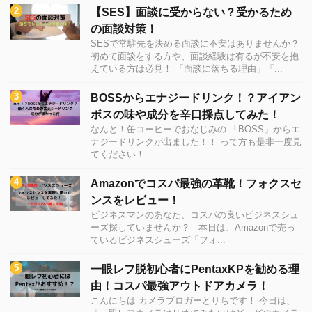
【SES】面談に受からない？受かるため
の面談対策！
SESで常駐先を決める面談に不安はありませんか？
初めて面談をする方や、面談経験は有るが不安を抱
えている方は必見！ 「面談に落ちる理由」「...
BOSSからエナジードリンク！？アイアン
ボスの味や成分を辛口採点してみた！
なんと！缶コーヒーでおなじみの 「BOSS」からエ
ナジードリンクが出ました！！ って方も是非一度見
てください！ ...
Amazonでコスパ最強の革靴！フォクスセ
ンスをレビュー！
ビジネスマンのあなた、コスパの良いビジネスシュ
ーズ探していませんか？ 本日は、Amazonで売っ
ているビジネスシューズ「フォ...
一眼レフ脱初心者にPentaxKPを勧める理
由！コスパ最強アウトドアカメラ！
こんにちは カメラブロガーとりちです！ 今日は、