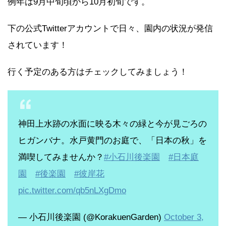
例年は9月中旬頃から10月初旬です。
下の公式Twitterアカウントで日々、園内の状況が発信
されています！
行く予定のある方はチェックしてみましょう！
神田上水跡の水面に映る木々の緑と今が見ごろの
ヒガンバナ。水戸黄門のお庭で、「日本の秋」を
満喫してみませんか？
#小石川後楽園
#日本庭
園
#後楽園
#彼岸花
pic.twitter.com/qb5nLXgDmo
— 小石川後楽園 (@KorakuenGarden)
October 3,