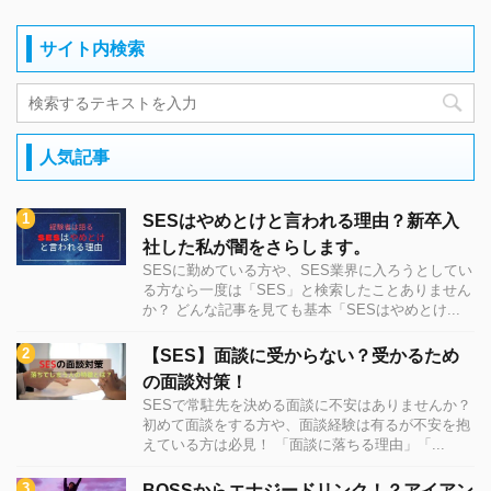
サイト内検索
人気記事
SESはやめとけと言われる理由？新卒入
社した私が闇をさらします。
SESに勤めている方や、SES業界に入ろうとしてい
る方なら一度は「SES」と検索したことありません
か？ どんな記事を見ても基本「SESはやめとけ...
【SES】面談に受からない？受かるため
の面談対策！
SESで常駐先を決める面談に不安はありませんか？
初めて面談をする方や、面談経験は有るが不安を抱
えている方は必見！ 「面談に落ちる理由」「...
BOSSからエナジードリンク！？アイアン