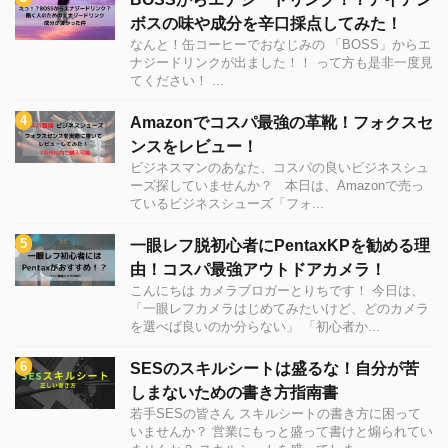
ボスの味や成分を辛口採点してみた！
なんと！缶コーヒーでおなじみの 「BOSS」からエ
ナジードリンクが出ました！！ って方も是非一度見
てください！ ...
Amazonでコスパ最強の革靴！フォクスセ
ンスをレビュー！
ビジネスマンのあなた、コスパの良いビジネスシュ
ーズ探していませんか？ 本日は、Amazonで売っ
ているビジネスシューズ「フォ...
一眼レフ脱初心者にPentaxKPを勧める理
由！コスパ最強アウトドアカメラ！
こんにちは カメラブロガーとりちです！ 今日は、
「一眼レフカメラはじめてみたいけど、どのカメラ
を選べば良いのか分らない」 「初心者か...
SESのスキルシートは盛るな！自分が苦
しまないための書き方指南書
若手SESの皆さん スキルシートの書き方に困って
いませんか？ 営業にもっと盛って書けと煽られてい