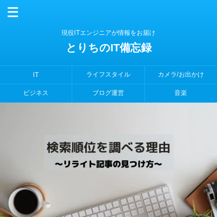
現役ITエンジニアが情報をお届け
とりちのIT備忘録
ライフスタイル
カメラ/お出かけ
IT
ビジネス
ブログ運営
音楽