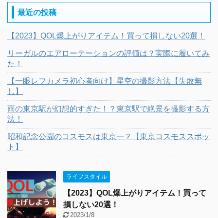
最近の投稿
【2023】QOL爆上がりアイテム！買って損しない20選！
リーガルのエアローテーションの評価は？実際に履いてみ
た！
【一眼レフカメラ初心者向け】星空の撮影方法【失敗無
し】
雨の東京駅が幻想的すぎた！？東京駅で絶景を撮影する方
法！
昭和記念公園のコスモスは東京一？【東京コスモススポッ
ト】
ライフスタイル
【2023】QOL爆上がりアイテム！買って
損しない20選！
2023/1/8