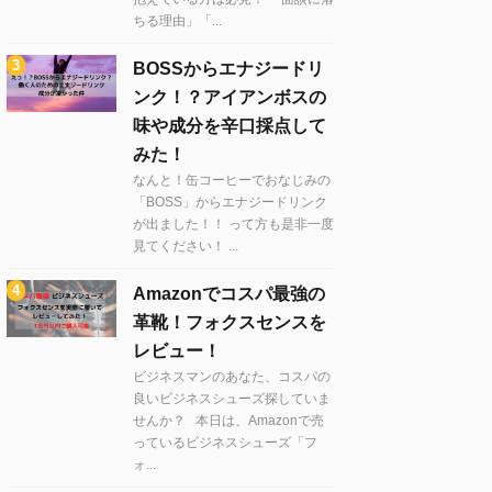
ちる理由」「...
BOSSからエナジードリ
ンク！？アイアンボスの
味や成分を辛口採点して
みた！
なんと！缶コーヒーでおなじみの
「BOSS」からエナジードリンク
が出ました！！ って方も是非一度
見てください！ ...
Amazonでコスパ最強の
革靴！フォクスセンスを
レビュー！
ビジネスマンのあなた、コスパの
良いビジネスシューズ探していま
せんか？ 本日は、Amazonで売
っているビジネスシューズ「フ
ォ...