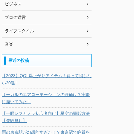
ビジネス
ブログ運営
ライフスタイル
音楽
最近の投稿
【2023】QOL爆上がりアイテム！買って損しな
い20選！
リーガルのエアローテーションの評価は？実際
に履いてみた！
【一眼レフカメラ初心者向け】星空の撮影方法
【失敗無し】
雨の東京駅が幻想的すぎた！？東京駅で絶景を