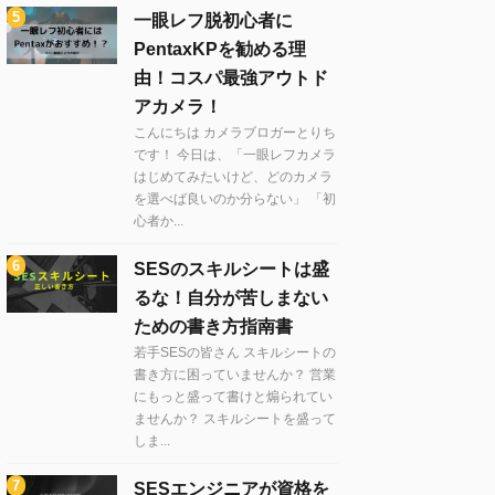
一眼レフ脱初心者に
PentaxKPを勧める理
由！コスパ最強アウトド
アカメラ！
こんにちは カメラブロガーとりち
です！ 今日は、「一眼レフカメラ
はじめてみたいけど、どのカメラ
を選べば良いのか分らない」 「初
心者か...
SESのスキルシートは盛
るな！自分が苦しまない
ための書き方指南書
若手SESの皆さん スキルシートの
書き方に困っていませんか？ 営業
にもっと盛って書けと煽られてい
ませんか？ スキルシートを盛って
しま...
SESエンジニアが資格を