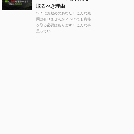
取るべき理由
SESにお勤めのあなた！ こんな疑
問は有りませんか？ SESでも資格
を取る必要はあります！ こんな事
思ってい...