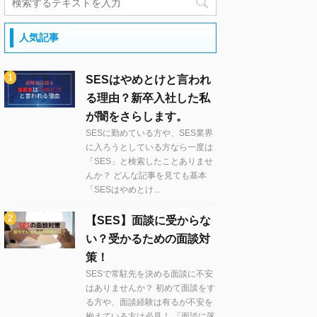
人気記事
SESはやめとけと言われ
る理由？新卒入社した私
が闇をさらします。
SESに勤めている方や、SES業界
に入ろうとしている方なら一度は
「SES」と検索したことありませ
んか？ どんな記事を見ても基本
「SESはやめとけ...
【SES】面談に受からな
い？受かるための面談対
策！
SESで常駐先を決める面談に不安
はありませんか？ 初めて面談をす
る方や、面談経験は有るが不安を
抱えている方は必見！ 「面談に落