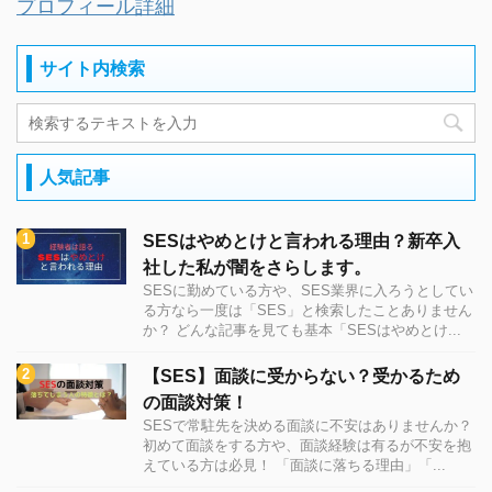
プロフィール詳細
サイト内検索
人気記事
SESはやめとけと言われる理由？新卒入
社した私が闇をさらします。
SESに勤めている方や、SES業界に入ろうとしてい
る方なら一度は「SES」と検索したことありません
か？ どんな記事を見ても基本「SESはやめとけ...
【SES】面談に受からない？受かるため
の面談対策！
SESで常駐先を決める面談に不安はありませんか？
初めて面談をする方や、面談経験は有るが不安を抱
えている方は必見！ 「面談に落ちる理由」「...