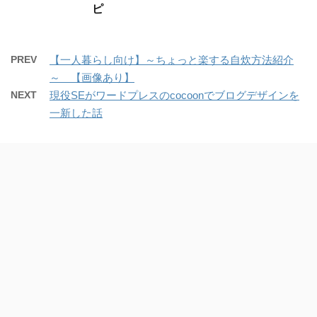
ピ
PREV
【一人暮らし向け】～ちょっと楽する自炊方法紹介
～ 【画像あり】
NEXT
現役SEがワードプレスのcocoonでブログデザインを
一新した話