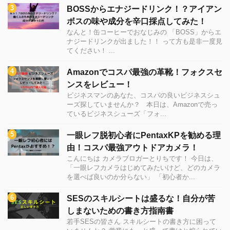
BOSSからエナジードリンク！？アイアン
ボスの味や成分を辛口採点してみた！
なんと！缶コーヒーでおなじみの 「BOSS」からエ
ナジードリンクが出ました！！ って方も是非一度見
てください！ ...
Amazonでコスパ最強の革靴！フォクスセ
ンスをレビュー！
ビジネスマンのあなた、コスパの良いビジネスシュ
ーズ探していませんか？ 本日は、Amazonで売っ
ているビジネスシューズ「フォ...
一眼レフ脱初心者にPentaxKPを勧める理
由！コスパ最強アウトドアカメラ！
こんにちは カメラブロガーとりちです！ 今日は、
「一眼レフカメラはじめてみたいけど、どのカメラ
を選べば良いのか分らない」 「初心者か...
SESのスキルシートは盛るな！自分が苦
しまないための書き方指南書
若手SESの皆さん スキルシートの書き方に困って