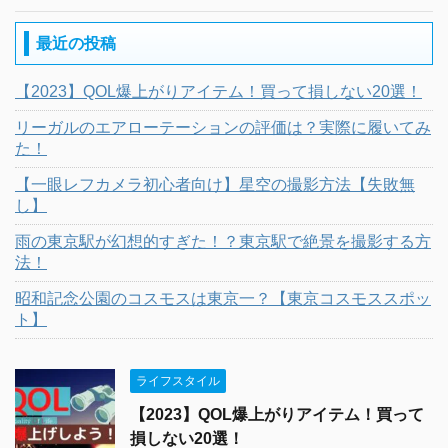
最近の投稿
【2023】QOL爆上がりアイテム！買って損しない20選！
リーガルのエアローテーションの評価は？実際に履いてみ
た！
【一眼レフカメラ初心者向け】星空の撮影方法【失敗無
し】
雨の東京駅が幻想的すぎた！？東京駅で絶景を撮影する方
法！
昭和記念公園のコスモスは東京一？【東京コスモススポッ
ト】
ライフスタイル
【2023】QOL爆上がりアイテム！買って
損しない20選！