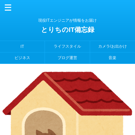
現役ITエンジニアが情報をお届け
とりちのIT備忘録
ライフスタイル
カメラ/お出かけ
IT
ビジネス
ブログ運営
音楽