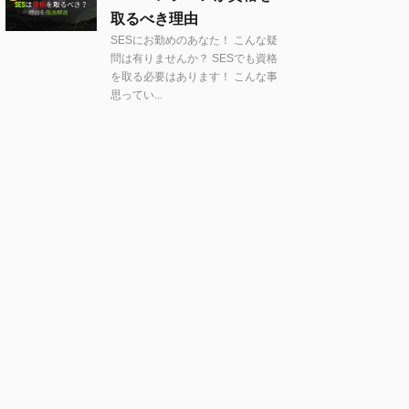
取るべき理由
SESにお勤めのあなた！ こんな疑
問は有りませんか？ SESでも資格
を取る必要はあります！ こんな事
思ってい...