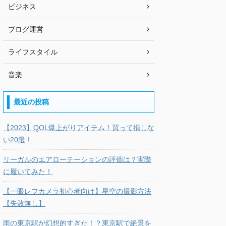
ビジネス
ブログ運営
ライフスタイル
音楽
最近の投稿
【2023】QOL爆上がりアイテム！買って損しな
い20選！
リーガルのエアローテーションの評価は？実際
に履いてみた！
【一眼レフカメラ初心者向け】星空の撮影方法
【失敗無し】
雨の東京駅が幻想的すぎた！？東京駅で絶景を