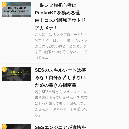
一眼レフ脱初心者に
PentaxKPを勧める理
由！コスパ最強アウトド
アカメラ！
こんにちは カメラブロガーとりち
です！ 今日は、「一眼レフカメラ
はじめてみたいけど、どのカメラ
を選べば良いのか分らない」 「初
心者か...
SESのスキルシートは盛
るな！自分が苦しまない
ための書き方指南書
若手SESの皆さん スキルシートの
書き方に困っていませんか？ 営業
にもっと盛って書けと煽られてい
ませんか？ スキルシートを盛って
しま...
SESエンジニアが資格を