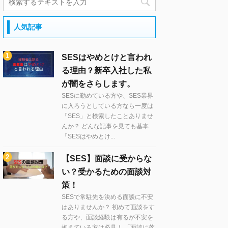
人気記事
SESはやめとけと言われ
る理由？新卒入社した私
が闇をさらします。
SESに勤めている方や、SES業界
に入ろうとしている方なら一度は
「SES」と検索したことありませ
んか？ どんな記事を見ても基本
「SESはやめとけ...
【SES】面談に受からな
い？受かるための面談対
策！
SESで常駐先を決める面談に不安
はありませんか？ 初めて面談をす
る方や、面談経験は有るが不安を
抱えている方は必見！ 「面談に落