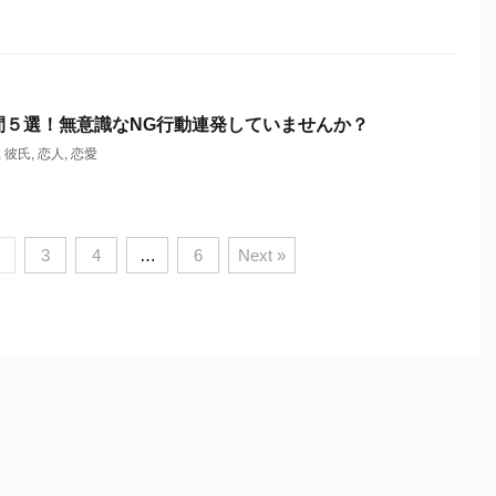
間５選！無意識なNG行動連発していませんか？
,
彼氏
,
恋人
,
恋愛
3
4
…
6
Next »