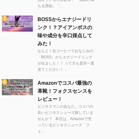
ちる理由」「...
BOSSからエナジードリ
ンク！？アイアンボスの
味や成分を辛口採点して
みた！
なんと！缶コーヒーでおなじみの
「BOSS」からエナジードリンク
が出ました！！ って方も是非一度
見てください！ ...
Amazonでコスパ最強の
革靴！フォクスセンスを
レビュー！
ビジネスマンのあなた、コスパの
良いビジネスシューズ探していま
せんか？ 本日は、Amazonで売
っているビジネスシューズ「フ
ォ...