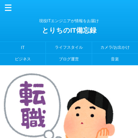
現役ITエンジニアが情報をお届け
とりちのIT備忘録
ライフスタイル
カメラ/お出かけ
IT
ビジネス
ブログ運営
音楽