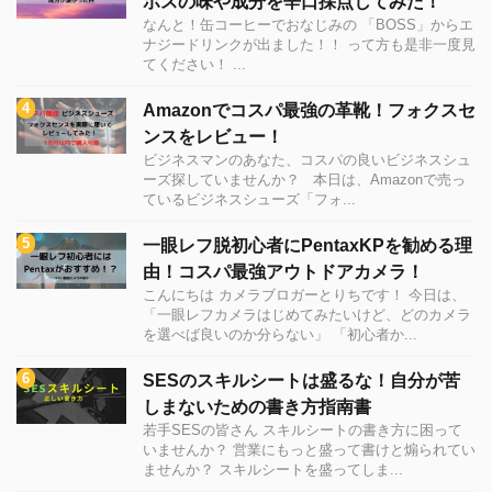
ボスの味や成分を辛口採点してみた！
なんと！缶コーヒーでおなじみの 「BOSS」からエ
ナジードリンクが出ました！！ って方も是非一度見
てください！ ...
Amazonでコスパ最強の革靴！フォクスセ
ンスをレビュー！
ビジネスマンのあなた、コスパの良いビジネスシュ
ーズ探していませんか？ 本日は、Amazonで売っ
ているビジネスシューズ「フォ...
一眼レフ脱初心者にPentaxKPを勧める理
由！コスパ最強アウトドアカメラ！
こんにちは カメラブロガーとりちです！ 今日は、
「一眼レフカメラはじめてみたいけど、どのカメラ
を選べば良いのか分らない」 「初心者か...
SESのスキルシートは盛るな！自分が苦
しまないための書き方指南書
若手SESの皆さん スキルシートの書き方に困って
いませんか？ 営業にもっと盛って書けと煽られてい
ませんか？ スキルシートを盛ってしま...