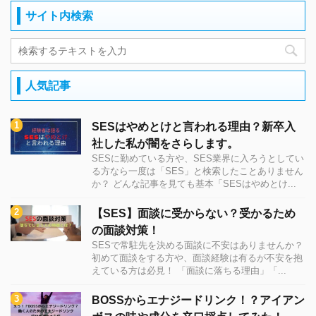
サイト内検索
人気記事
SESはやめとけと言われる理由？新卒入
社した私が闇をさらします。
SESに勤めている方や、SES業界に入ろうとしてい
る方なら一度は「SES」と検索したことありません
か？ どんな記事を見ても基本「SESはやめとけ...
【SES】面談に受からない？受かるため
の面談対策！
SESで常駐先を決める面談に不安はありませんか？
初めて面談をする方や、面談経験は有るが不安を抱
えている方は必見！ 「面談に落ちる理由」「...
BOSSからエナジードリンク！？アイアン