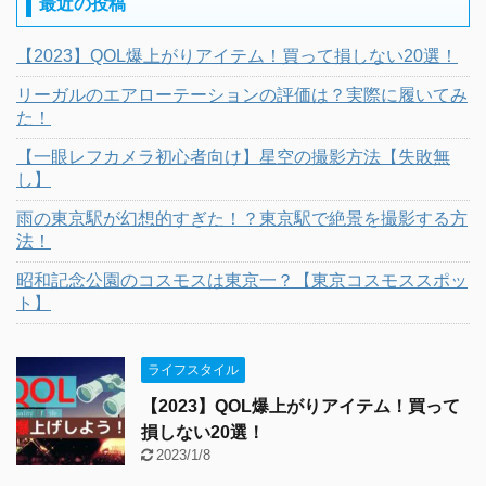
最近の投稿
【2023】QOL爆上がりアイテム！買って損しない20選！
リーガルのエアローテーションの評価は？実際に履いてみ
た！
【一眼レフカメラ初心者向け】星空の撮影方法【失敗無
し】
雨の東京駅が幻想的すぎた！？東京駅で絶景を撮影する方
法！
昭和記念公園のコスモスは東京一？【東京コスモススポッ
ト】
ライフスタイル
【2023】QOL爆上がりアイテム！買って
損しない20選！
2023/1/8