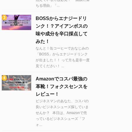
ちる理由」「...
BOSSからエナジードリ
ンク！？アイアンボスの
味や成分を辛口採点して
みた！
なんと！缶コーヒーでおなじみの
「BOSS」からエナジードリンク
が出ました！！ って方も是非一度
見てください！ ...
Amazonでコスパ最強の
革靴！フォクスセンスを
レビュー！
ビジネスマンのあなた、コスパの
良いビジネスシューズ探していま
せんか？ 本日は、Amazonで売
っているビジネスシューズ「フ
ォ...