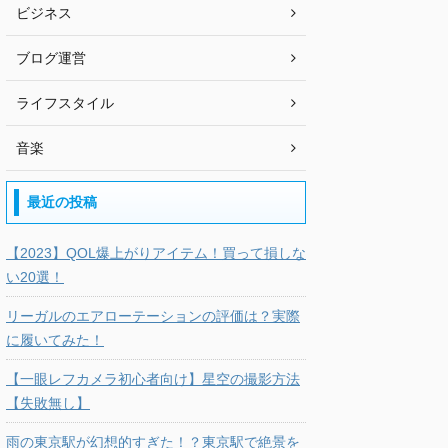
ビジネス
ブログ運営
ライフスタイル
音楽
最近の投稿
【2023】QOL爆上がりアイテム！買って損しな
い20選！
リーガルのエアローテーションの評価は？実際
に履いてみた！
【一眼レフカメラ初心者向け】星空の撮影方法
【失敗無し】
雨の東京駅が幻想的すぎた！？東京駅で絶景を