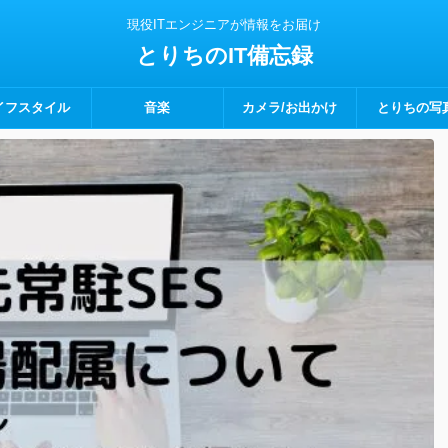
現役ITエンジニアが情報をお届け
とりちのIT備忘録
イフスタイル
音楽
カメラ/お出かけ
とりちの写