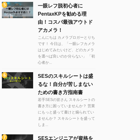
一眼レフ脱初心者に
PentaxKPを勧める理
由！コスパ最強アウトド
アカメラ！
こんにちは カメラブロガーとりち
です！ 今日は、「一眼レフカメラ
はじめてみたいけど、どのカメラ
を選べば良いのか分らない」 「初
心者か...
SESのスキルシートは盛
るな！自分が苦しまない
ための書き方指南書
若手SESの皆さん スキルシートの
書き方に困っていませんか？ 営業
にもっと盛って書けと煽られてい
ませんか？ スキルシートを盛って
しま...
SESエンジニアが資格を