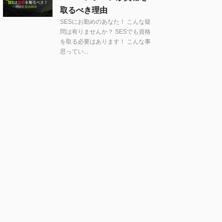
取るべき理由
SESにお勤めのあなた！ こんな疑
問は有りませんか？ SESでも資格
を取る必要はあります！ こんな事
思ってい...