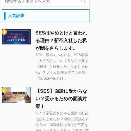
人気記事
SESはやめとけと言われ
る理由？新卒入社した私
が闇をさらします。
SESに勤めている方や、SES業界
に入ろうとしている方なら一度は
「SES」と検索したことありませ
んか？ どんな記事を見ても基本
「SESはやめとけ...
【SES】面談に受からな
い？受かるための面談対
策！
SESで常駐先を決める面談に不安
はありませんか？ 初めて面談をす
る方や、面談経験は有るが不安を
抱えている方は必見！ 「面談に落