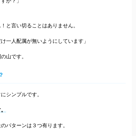
ますか？」
ん！と言い切ることはありません。
だけ一人配属が無いようにしています」
関の山です。
？
常にシンプルです。
す。
社のパターンは３つ有ります。