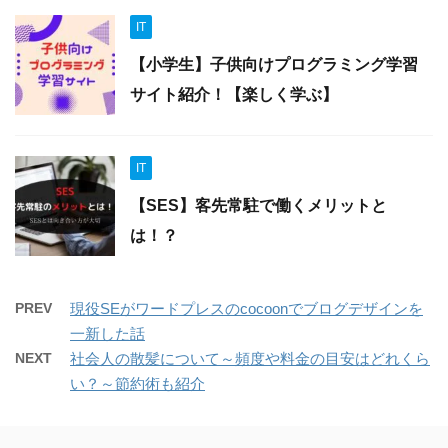
IT
【小学生】子供向けプログラミング学習
サイト紹介！【楽しく学ぶ】
IT
【SES】客先常駐で働くメリットと
は！？
PREV
現役SEがワードプレスのcocoonでブログデザインを
一新した話
NEXT
社会人の散髪について～頻度や料金の目安はどれくら
い？～節約術も紹介