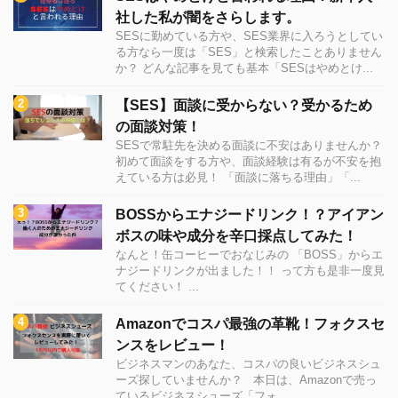
社した私が闇をさらします。
SESに勤めている方や、SES業界に入ろうとしてい
る方なら一度は「SES」と検索したことありません
か？ どんな記事を見ても基本「SESはやめとけ...
【SES】面談に受からない？受かるため
の面談対策！
SESで常駐先を決める面談に不安はありませんか？
初めて面談をする方や、面談経験は有るが不安を抱
えている方は必見！ 「面談に落ちる理由」「...
BOSSからエナジードリンク！？アイアン
ボスの味や成分を辛口採点してみた！
なんと！缶コーヒーでおなじみの 「BOSS」からエ
ナジードリンクが出ました！！ って方も是非一度見
てください！ ...
Amazonでコスパ最強の革靴！フォクスセ
ンスをレビュー！
ビジネスマンのあなた、コスパの良いビジネスシュ
ーズ探していませんか？ 本日は、Amazonで売っ
ているビジネスシューズ「フォ...