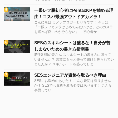
一眼レフ脱初心者にPentaxKPを勧める理
由！コスパ最強アウトドアカメラ！
こんにちは カメラブロガーとりちです！ 今日は、
「一眼レフカメラはじめてみたいけど、どのカメラ
を選べば良いのか分らない」 「初心者か...
SESのスキルシートは盛るな！自分が苦
しまないための書き方指南書
若手SESの皆さん スキルシートの書き方に困って
いませんか？ 営業にもっと盛って書けと煽られてい
ませんか？ スキルシートを盛ってしま...
SESエンジニアが資格を取るべき理由
SESにお勤めのあなた！ こんな疑問は有りません
か？ SESでも資格を取る必要はあります！ こんな
事思ってい...